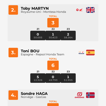
Toby MARTYN
2.
Royaume-Uni - Montesa Honda
TOTAL
3
Z1
Z2
Z3
0
1
2
50.005
50.823
58.364
Toni BOU
3.
Espagne - Repsol Honda Team
TOTAL
6
Z1
Z2
Z3
5
0
1
12.326
49.793
51.955
Sondre HAGA
4.
Norvège - GasGas
TOTAL