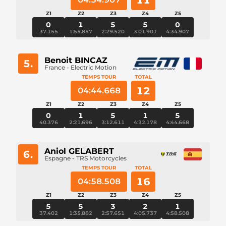
11
Z1
Z2
Z3
Z4
Z5
0
1
5
5
0
37.155
1:55.857
2:29.520
3:01.901
4:34.907
Benoit BINCAZ
5.
France - Electric Motion
TEMPS TOUR
TOTAL
12
04:44.668
Z1
Z2
Z3
Z4
Z5
0
1
5
1
5
40.376
2:21.696
3:12.611
4:32.178
4:44.668
Aniol GELABERT
6.
Espagne - TRS Motorcycles
TEMPS TOUR
TOTAL
16
04:58.508
Z1
Z2
Z3
Z4
Z5
5
5
3
2
1
37.402
1:35.882
2:57.651
4:05.737
4:58.508