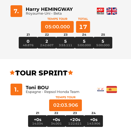
Harry HEMINGWAY
7.
Royaume-Uni - Beta
TEMPS TOUR
TOTAL
17
05:00.000
Z1
Z2
Z3
Z4
Z5
0
2
5
5
5
48.876
2:42.607
3:55.111
5:00.000
5:00.000
TOUR SPRINT
Toni BOU
1.
Espagne - Repsol Honda Team
TEMPS TOUR
02:03.906
Z1
Z2
Z3
Z4
+0s
+0s
+20s
+0s
14.034
34.001
1:22.621
1:43.906