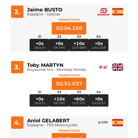
Jaime BUSTO
2.
Espagne - GasGas
TEMPS TOUR
02:04.258
Z1
Z2
Z3
Z4
+0s
+0s
+10s
+0s
18.020
39.780
1:27.980
1:54.258
Toby MARTYN
3.
Royaume-Uni - Montesa Honda
TEMPS TOUR
02:52.037
Z1
Z2
Z3
Z4
+0s
+10s
+60s
+0s
18.531
56.782
1:09.791
1:42.037
Aniol GELABERT
4.
Espagne - TRS Motorcycles
TEMPS TOUR