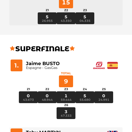
15
Z1
Z2
Z3
5
5
5
26.955
43.350
04.335
SUPERFINALE
Jaime BUSTO
1.
Espagne - GasGas
TOTAL
9
Z1
Z2
Z3
Z4
Z5
0
0
1
5
0
43.673
48.944
59.444
55.680
24.991
Z6
3
47.333