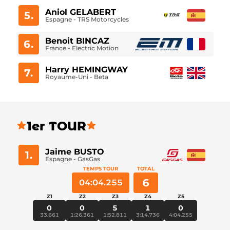
Aniol GELABERT
5.
Espagne - TRS Motorcycles
Benoit BINCAZ
6.
France - Electric Motion
Harry HEMINGWAY
7.
Royaume-Uni - Beta
1er TOUR
Jaime BUSTO
1.
Espagne - GasGas
TEMPS TOUR
TOTAL
6
04:04.255
Z1
Z2
Z3
Z4
Z5
0
0
5
1
0
33.661
1:26.361
1:52.811
3:14.736
4:04.255