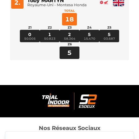
Toby MARTYN
2.
Royaume-Uni - Montesa Honda
TOTAL
18
Z1
Z2
Z3
Z4
Z5
0
1
2
5
5
50.005
50.823
58.364
15.470
03.687
Z6
5
Nos Réseaux Sociaux