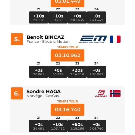
03:01.449
Z1
Z2
Z3
Z4
+10s
+10s
+0s
+0s
27.116
54.825
2:01.635
2:41.449
Benoit BINCAZ
5.
France - Electric Motion
TEMPS TOUR
03:10.962
Z1
Z2
Z3
Z4
+0s
+0s
+20s
+0s
20.061
50.576
2:14.216
2:50.962
Sondre HAGA
6.
Norvège - GasGas
TEMPS TOUR
03:16.740
Z1
Z2
Z3
Z4
+0s
+10s
+60s
+0s
24.491
1:03.412
1:18.286
2:06.740