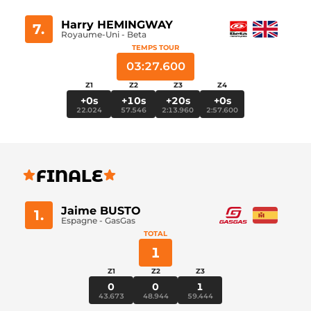
Harry HEMINGWAY
7.
Royaume-Uni - Beta
TEMPS TOUR
03:27.600
Z1
Z2
Z3
Z4
+0s
+10s
+20s
+0s
22.024
57.546
2:13.960
2:57.600
FINALE
Jaime BUSTO
1.
Espagne - GasGas
TOTAL
1
Z1
Z2
Z3
0
0
1
43.673
48.944
59.444