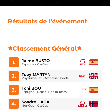
Résultats de l'événement
Classement Général
Jaime BUSTO
1.
Espagne - GasGas
Toby MARTYN
2.
Royaume-Uni - Montesa Honda
Toni BOU
3.
Espagne - Repsol Honda Team
Sondre HAGA
4.
Norvège - GasGas